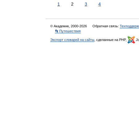
1
2
3
4
© Академик, 2000-2026
Обратная связь:
Техподдерж
👣 Путешествия
Экспорт словарей на сайты
, сделанные на PHP,
Jo