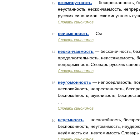
ежеминутность
— беспрестанность, бе
12
неустанность, нескончаемость, непреры
русских синонимов. ежеминутность сущ.
Словарь синонимов
неизменность
— См …
13
Словарь синонимов
нескончаемость
— бесконечность, без
14
продолжительность, неиссякаемость, б
непрерывность Словарь русских синони
Словарь синонимов
неугомонность
— непоседливость, под
15
неспокойность, непрестанность, беспре
беспокойность, шумливость, беспреста
…
Словарь синонимов
неуемность
— неспокойность, беспрест
16
беспокойность, неутомимость, неудерж
неуёмность см. неутомимость Словарь 
Словарь синонимов