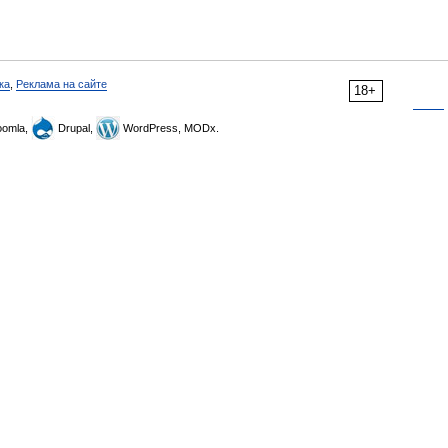
ка
,
Реклама на сайте
18+
omla,
Drupal,
WordPress, MODx.