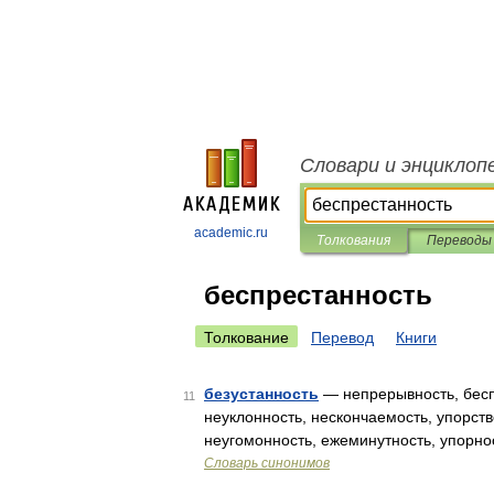
Словари и энциклоп
academic.ru
Толкования
Переводы
беспрестанность
Толкование
Перевод
Книги
безустанность
— непрерывность, бесп
11
неуклонность, нескончаемость, упорств
неугомонность, ежеминутность, упорно
Словарь синонимов