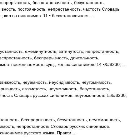
спрерывность, безостановочность, безустанность,
вность, постоянность, непрестанность, частость Словарь
, кол во синонимов: 11 • безостановочност …
устанность, ежеминутность, затянутость, непрестанность,
еспрестанность, беспрерывность, длительность,
мов. нескончаемость сущ., кол во синонимов: 14 •&#8230; …
вижность, неуемность, неусидчивость, неутомимость,
рывность, егозистость, неумолчность, безустанность,
нность Словарь русских синонимов. неугомонность 1.&#8230;
анность, беспрерывность, безустанность, неугомонность,
имость, непрестанность Словарь русских синонимов.
синонимов русского языка. Практи …